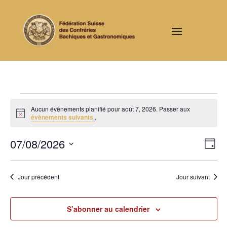
Évènements
Aucun évènements planifié pour août 7, 2026. Passer aux
for
Notice
évènements suivants
.
août
Nav
Nav
7,
07/08/2026
Jour
de
par
2026
Sélectionnez
vu
cons
une
Év
Jour précédent
Jour suivant
date.
S’abonner au calendrier