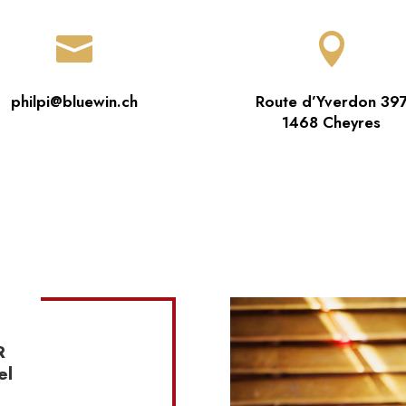


philpi@bluewin.ch
Route d’Yverdon 39
1468 Cheyres
E
R
el