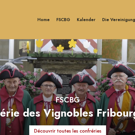
Home
FSCBG
Kalender
Die Vereinigun
FSCBG
érie des Vignobles Fribour
Découvrir toutes les confréries