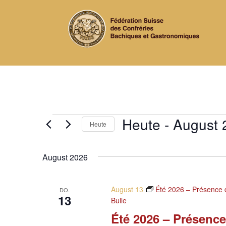
Veranstaltungen
Heute
 - 
August 
Heute
Datum
wählen.
August 2026
August 13
Été 2026 – Présence d
DO.
13
Bulle
Été 2026 – Présence