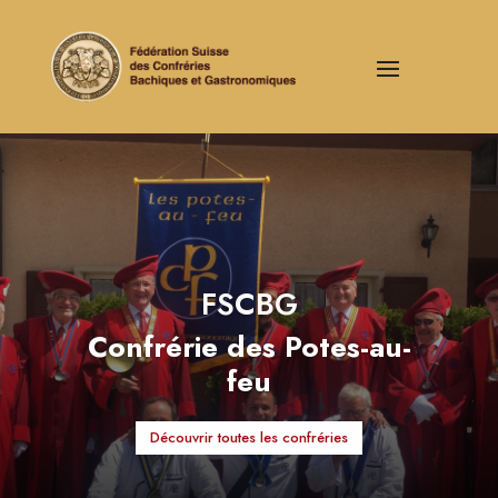
FSCBG
Confrérie des Potes-au-
feu
Découvrir toutes les confréries