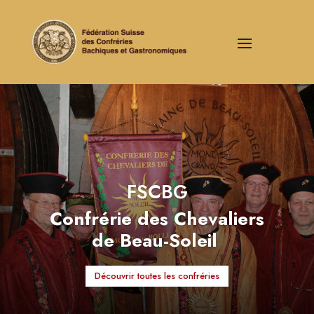
FSCBG
Confrérie des Chevaliers
de Beau-Soleil
Découvrir toutes les confréries