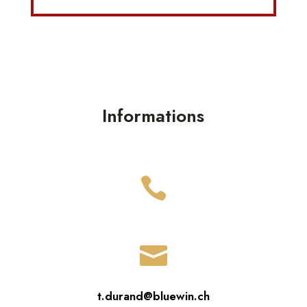
Informations


t.durand@bluewin.ch