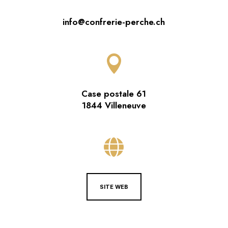
info@confrerie-perche.ch

Case postale 61
1844 Villeneuve

SITE WEB