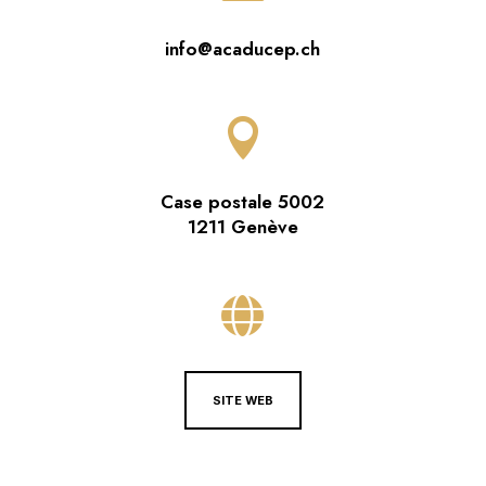
info@acaducep.ch

Case postale 5002
1211 Genève

SITE WEB