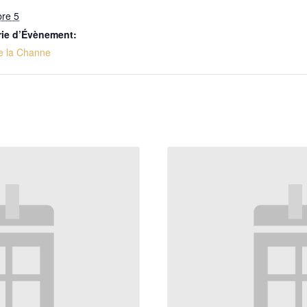
re 5
rie d’Évènement:
e la Channe