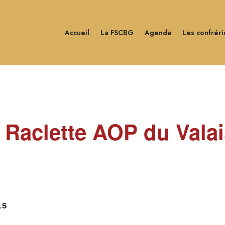
Accueil
La FSCBG
Agenda
Les confréri
a Raclette AOP du Vala
LS