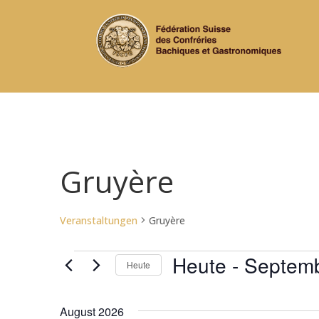
Gruyère
Veranstaltungen
Gruyère
Veranstaltungen
Heute
 - 
Septemb
Heute
Datum
wählen.
August 2026