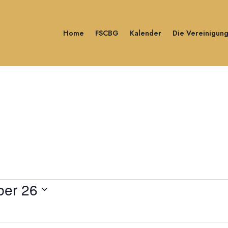
Home
FSCBG
Kalender
Die Vereinigun
er 26